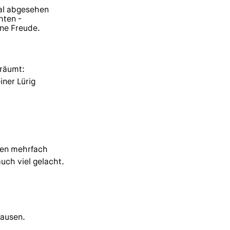
mal abgesehen
hten -
ine Freude.
träumt:
ner Lürig
sen mehrfach
uch viel gelacht.
hausen.