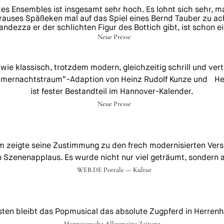
es Ensembles ist insgesamt sehr hoch. Es lohnt sich sehr, 
rauses Späßeken mal auf das Spiel eines Bernd Tauber zu ac
ndezza er der schlichten Figur des Bottich gibt, ist schon e
Neue Presse
wie klassisch, trotzdem modern, gleichzeitig schrill und ver
mernachtstraum“-Adaption von Heinz Rudolf Kunze und Hei
ist fester Bestandteil im Hannover-Kalender.
Neue Presse
m zeigte seine Zustimmung zu den frech modernisierten Ver
 Szenenapplaus. Es wurde nicht nur viel geträumt, sondern a
WEB.DE Portale — Kultur
ten bleibt das Popmusical das absolute Zugpferd in Herren
Hannoversche Allgemeine Zeitung