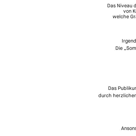
Das Niveau d
von K
welche Gra
Irgend
Die „Som
Das Publiku
durch herzlichen
Ansons