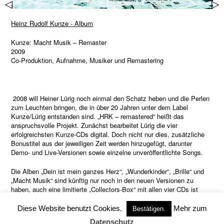
▷
▷
Heinz Rudolf Kunze - Album
Kunze: Macht Musik – Remaster
2009
Co-Produktion, Aufnahme, Musiker und Remastering
2008 will Heiner Lürig noch einmal den Schatz heben und die Perlen
zum Leuchten bringen, die in über 20 Jahren unter dem Label
Kunze/Lürig entstanden sind. „HRK – remastered“ heißt das
anspruchsvolle Projekt. Zunächst bearbeitet Lürig die vier
erfolgreichsten Kunze-CDs digital. Doch nicht nur dies, zusätzliche
Bonustitel aus der jeweiligen Zeit werden hinzugefügt, darunter
Demo- und Live-Versionen sowie einzelne unveröffentlichte Songs.
Die Alben „Dein ist mein ganzes Herz“, „Wunderkinder“, „Brille“ und
„Macht Musik“ sind künftig nur noch in den neuen Versionen zu
haben, auch eine limitierte „Collectors-Box“ mit allen vier CDs ist
erhältlich. Die Booklets der Alben führen auf eine Reise in die
Vergangenheit. Sie wurden mit Fotos und Erinnerungen aus dem
Diese Website benutzt Cookies.
Mehr zum
Bestätigen.
jeweiligen Entstehungsjahr aufwändig neu gestaltet.
Datenschutz