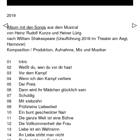
2019
▷
▷
Album mit den Songs
aus dem Musical
von Heinz Rudolf Kunze und Heiner Lürig
nach William Shakespeare (Uraufführung 2018 im Theater am Aegi,
Hannover)
Komposition / Produktion, Aufnahme, Mix und Musiker
01 Intro
02 Weißt du, wen du vor dir hast
03 Vor dem Kampf
04 Wenn ich den Kampf verliere
05 Der Preis
06 Dann wird ihr Mädchen glücklich sein
07 Schuldig
08 Mit siebzehn
09 Prüfsteins Liebeslied
10 Ein bunt gescheckter Narr
11 Die ganze Welt ist eine Bühne
12 Die Vollkommenheit der Frau
13 Liebe ist ein Wahnsinn
14 An Liebe stirbt man nicht